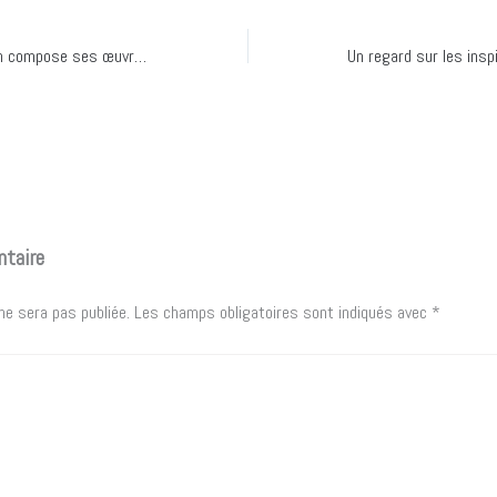
Comment Marc Gauvin compose ses œuvres uniques
ntaire
ne sera pas publiée.
Les champs obligatoires sont indiqués avec
*