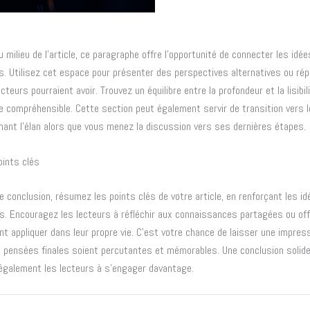
 milieu de l’article, ce paragraphe offre l’opportunité de connecter les idé
s. Utilisez cet espace pour présenter des perspectives alternatives ou ré
cteurs pourraient avoir. Trouvez un équilibre entre la profondeur et la lisibili
te compréhensible. Cette section peut également servir de transition vers 
nant l’élan alors que vous menez la discussion vers ses dernières étapes.
oints clés
 conclusion, résumez les points clés de votre article, en renforçant les id
. Encouragez les lecteurs à réfléchir aux connaissances partagées ou off
nt appliquer dans leur propre vie. C’est votre chance de laisser une impress
 pensées finales soient percutantes et mémorables. Une conclusion solide
re également les lecteurs à s’engager davantage.