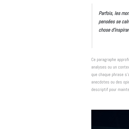
Parfois, les mo
pensées se calme
chose d’inspiran
Ce paragraphe approfo
analyses ou un contex
que chaque phrase s’a
anecdotes ou des opi
descriptif pour mainte