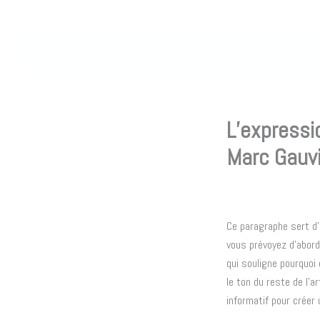
Aller
au
contenu
L’expressi
Marc Gauv
Par
admin
/
décembre 13
Ce paragraphe sert d’
vous prévoyez d’abord
qui souligne pourquoi 
le ton du reste de l’a
informatif pour créer 