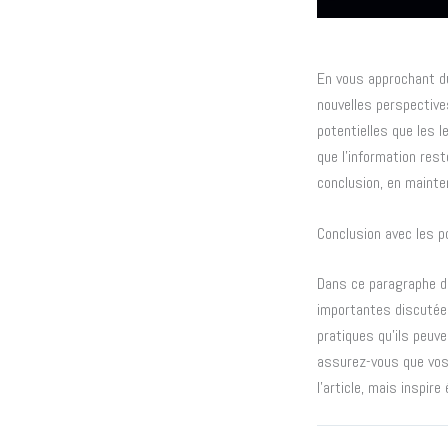
En vous approchant du
nouvelles perspective
potentielles que les le
que l’information res
conclusion, en mainte
Conclusion avec les p
Dans ce paragraphe de
importantes discutées
pratiques qu’ils peuve
assurez-vous que vos
l’article, mais inspi