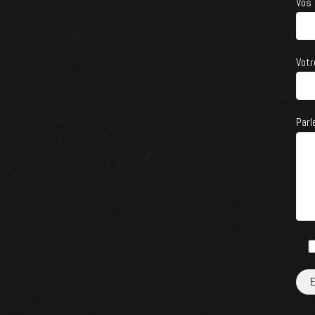
Vos
Votr
Parl